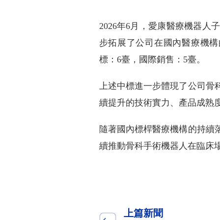
2026年6月，愛康醫療機器
步拓展了公司在國內醫療機構的
標：6臺，國際銷售：5臺。
上述中標進一步體現了公司骨
續提升的技術實力、產品成熟
隨著國內標桿醫療機構的持續
續推動骨科手術機器人在臨床
上篇新聞