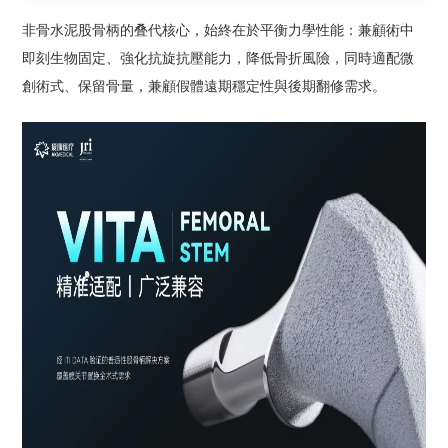
非骨水泥股骨柄的叠代核心，始終在於平衡力學性能：兼顧術中
即刻生物固定、強化抗旋抗壓能力，降低骨折風險，同時適配微
創術式、保留骨量，兼顧假體遠期穩定性與後期翻修需求。