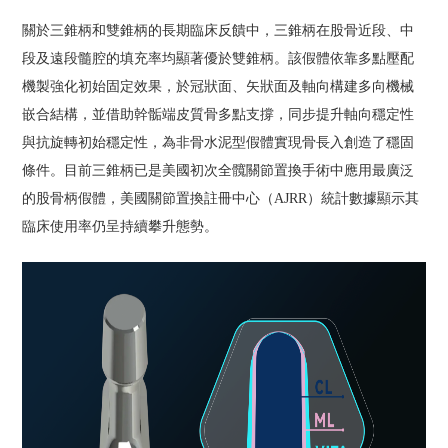
關於三錐柄和雙錐柄的長期臨床反饋中，三錐柄在股骨近段、中
段及遠段髓腔的填充率均顯著優於雙錐柄。該假體依靠多點壓配
機製強化初始固定效果，於冠狀面、矢狀面及軸向構建多向機械
嵌合結構，並借助幹骺端皮質骨多點支撐，同步提升軸向穩定性
與抗旋轉初始穩定性，為非骨水泥型假體實現骨長入創造了穩固
條件。目前三錐柄已是美國初次全髖關節置換手術中應用最廣泛
的股骨柄假體，美國關節置換註冊中心（AJRR）統計數據顯示其
臨床使用率仍呈持續攀升態勢。