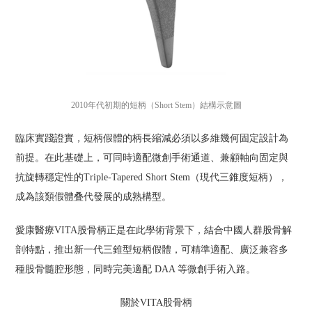
2010年代初期的短柄（Short Stem）結構示意圖
臨床實踐證實，短柄假體的柄長縮減必須以多維幾何固定設計為
前提。在此基礎上，可同時適配微創手術通道、兼顧軸向固定與
抗旋轉穩定性的Triple-Tapered Short Stem（現代三錐度短柄），
成為該類假體叠代發展的成熟構型。
愛康醫療VITA股骨柄正是在此學術背景下，結合中國人群股骨解
剖特點，推出新一代三錐型短柄假體，可精準適配、廣泛兼容多
種股骨髓腔形態，同時完美適配 DAA 等微創手術入路。
關於VITA股骨柄