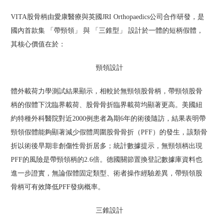
VITA股骨柄由愛康醫療與英國JRI Orthopaedics公司合作研發，是
國內首款集 「帶頸領」 與 「三錐型」 設計於一體的短柄假體，
其核心價值在於：
頸領設計
體外載荷力學測試結果顯示，相較於無頸領股骨柄，帶頸領股骨
柄的假體下沈臨界載荷、股骨骨折臨界載荷均顯著更高。美國紐
約特種外科醫院對近2000例患者為期6年的術後隨訪，結果表明帶
頸領假體能夠顯著減少假體周圍股骨骨折（PFF）的發生，該類骨
折以術後早期非創傷性骨折居多；統計數據提示，無頸領柄出現
PFF的風險是帶頸領柄的2.6倍。德國關節置換登記數據庫資料也
進一步證實，無論假體固定類型、術者操作經驗差異，帶頸領股
骨柄可有效降低PFF發病概率。
三錐設計