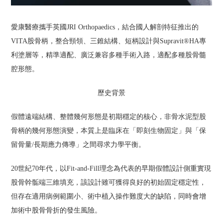
愛康醫療攜手英國JRI Orthopaedics，結合國人解剖特征推出的
VITA股骨柄，整合頸領、三錐結構、短柄設計與Supravit®HA專
利塗層等，精準適配、廣泛兼容多種手術入路，適配多種股骨髓
腔形態。
歷史背景
假體遠端結構、整體幾何形態是初期穩定的核心，非骨水泥型股
骨柄的幾何形態演變，本質上是臨床在「即刻生物固定」與「保
留骨量/長期應力傳導」之間尋求力學平衡。
20世紀70年代，以Fit-and-Fill理念為代表的早期假體設計側重實現
股骨幹骺端三維填充，該設計雖可獲得良好的初始固定穩定性，
但存在適用病例範圍小、術中植入操作難度大的缺陷，同時會增
加術中股骨骨折的發生風險。