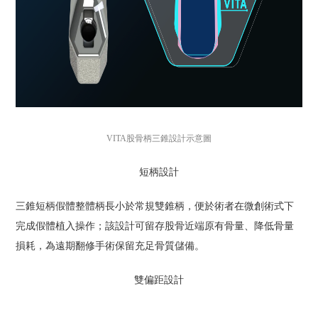
VITA股骨柄三錐設計示意圖
短柄設計
三錐短柄假體整體柄長小於常規雙錐柄，便於術者在微創術式下
完成假體植入操作；該設計可留存股骨近端原有骨量、降低骨量
損耗，為遠期翻修手術保留充足骨質儲備。
雙偏距設計