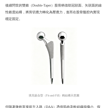
後續問世的雙錐（Double-Taper）股骨柄借助冠狀面、矢狀面的線
性錐度結構，將剪切應力轉化為壓應力，進而在股骨髓腔內實現
穩定固定。
填充嵌合型（Fit-and-Fill）柄結構示意圖
但隨著微創直接前方入路（DAA）憑借肌肉及軟組織損傷小、假