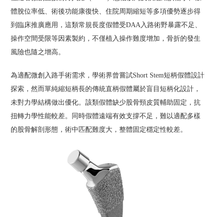
體脫位率低、術後功能康復快、住院周期縮短等多項優勢逐步得
到臨床推廣應用，這類常規長度假體受DAA入路術野暴露不足、
操作空間受限等因素製約，不僅植入操作難度增加，骨折的發生
風險也隨之增高。
為適配微創入路手術需求，學術界曾嘗試Short Stem短柄假體設計
探索，然而單純縮短柄長的傳統直柄假體屬於盲目短柄化設計，
未對力學結構做出優化。該類假體缺少股骨頸皮質輔助固定，抗
扭轉力學性能較差。同時假體遠端有效支撐不足，難以適配多樣
的股骨解剖形態，術中匹配難度大，整體固定穩定性較差。