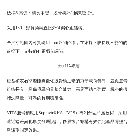
標準&高偏：柄長不變，股骨柄外側偏移設計。
采用130。頸幹角與直接外側偏心距結構。
全尺寸範圍內可實現6-9mm外側位移，在維持下肢長度不變的的
前提下，支持偏心距獨立調節。
鈦+HA塗層
羥基磷灰石塗層能夠優化股骨柄近端的力學載荷傳導，並促進骨
組織長入，具備優異的骨整合能力、高界面結合強度、極小的假
體沈降量、可靠的長期穩定性。
VITA股骨柄應用Supravit®HA（VPS）專利分區塗層技術，采用
遠近端差異化厚度分層設計，多層復合結構有效強化產品骨整合
與遠期固定效果。