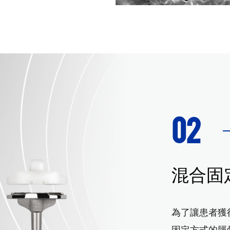
02
混合固
為了讓患者獲