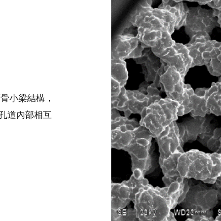
類骨小梁結構，
孔道內部相互