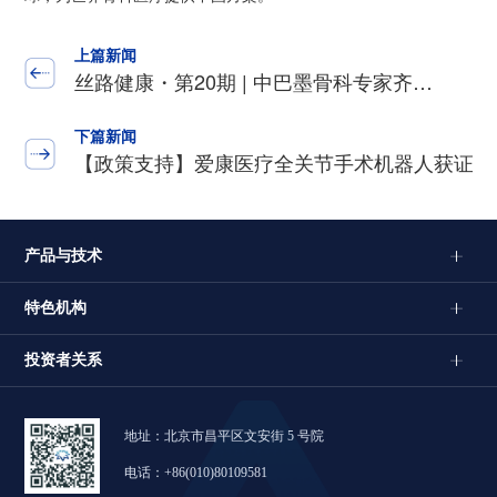
上篇新闻
丝路健康・第20期 | 中巴墨骨科专家齐…
下篇新闻
【政策支持】爱康医疗全关节手术机器人获证…
产品与技术
特色机构
投资者关系
地址：北京市昌平区文安街 5 号院
电话：+86(010)80109581