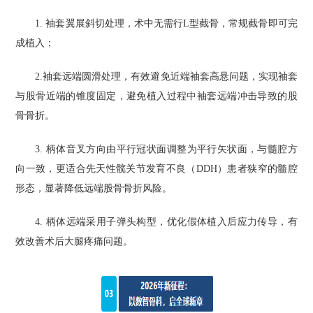
1. 袖套翼展斜切处理，术中无需行L型截骨，常规截骨即可完
成植入；
2.袖套远端圆滑处理，有效避免近端袖套高悬问题，实现袖套
与股骨近端的锥度固定，避免植入过程中袖套远端冲击导致的股
骨骨折。
3. 柄体音叉方向由平行冠状面调整为平行矢状面，与髓腔方
向一致，更适合先天性髋关节发育不良（DDH）患者狭窄的髓腔
形态，显著降低远端股骨骨折风险。
4. 柄体远端采用子弹头构型，优化假体植入后应力传导，有
效改善术后大腿疼痛问题。